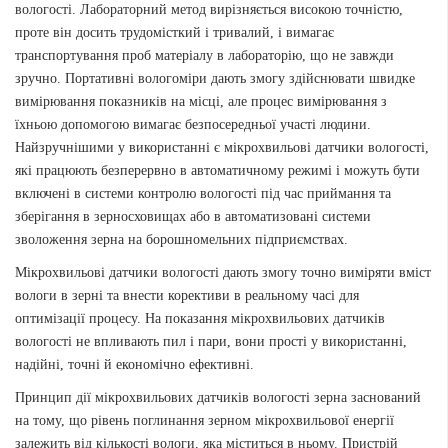
вологості. Лабораторний метод вирізняється високою точністю,
проте він досить трудомісткий і тривалий, і вимагає
транспортування проб матеріалу в лабораторію, що не завжди
зручно. Портативні вологоміри дають змогу здійснювати швидке
вимірювання показників на місці, але процес вимірювання з
їхньою допомогою вимагає безпосередньої участі людини.
Найзручнішими у використанні є мікрохвильові датчики вологості,
які працюють безперервно в автоматичному режимі і можуть бути
включені в системи контролю вологості під час приймання та
зберігання в зерносховищах або в автоматизовані системи
зволоження зерна на борошномельних підприємствах.
Мікрохвильові датчики вологості дають змогу точно виміряти вміст
вологи в зерні та внести корективи в реальному часі для
оптимізації процесу. На показання мікрохвильових датчиків
вологості не впливають пил і пари, вони прості у використанні,
надійні, точні й економічно ефективні.
Принцип дії мікрохвильових датчиків вологості зерна заснований
на тому, що рівень поглинання зерном мікрохвильової енергії
залежить від кількості вологи, яка міститься в ньому. Пристрій