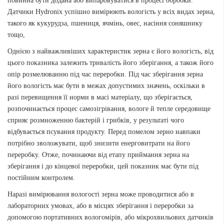
повинна бути додана або випаровуватися в процесі обробки.
Датчики Hydronix успішно вимірюють вологість у всіх видах зерна,
такого як кукурудза, пшениця, ячмінь, овес, насіння соняшнику
тощо,
Однією з найважливіших характеристик зерна є його вологість, від
цього показника залежить тривалість його зберігання, а також його
опір розмелюванню під час переробки. Під час зберігання зерна
його вологість має бути в межах допустимих значень, оскільки в
разі перевищення її норми в масі матеріалу, що зберігається,
розпочинається процес самозігрівання, вологе й тепле середовище
сприяє розмноженню бактерій і грибків, у результаті чого
відбувається псування продукту. Перед помелом зерно навпаки
потрібно зволожувати, щоб знизити енерговитрати на його
переробку. Отже, починаючи від етапу приймання зерна на
зберігання і до кінцевої переробки, цей показник має бути під
постійним контролем.
Наразі вимірювання вологості зерна може проводитися або в
лабораторних умовах, або в місцях зберігання і переробки за
допомогою портативних вологомірів, або мікрохвильових датчиків