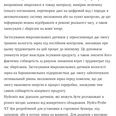
випромінює мікрохвилі в товщу матеріалу, вимірює величину
їхнього поглинання, перетворює дані на цифровий код і передає в
автоматизовану систему зволоження або на пункт контролю, де цю
інформацію можна відображати в режимі реального часу, а також
записувати і зберігати на комп’ютері.
Застосування мікрохвильових датчиків у зерносховищах дає змогу
тримати вологість зерна під постійним контролем, знизивши при
цьому трудовитрати на цей процес до мінімуму. Це допомагає
уникнути втрат внаслідок псування продукту, а також знизити його
фактичну собівартість за рахунок зниження втрат і трудовитрат під
час зберігання. Застосування мікрохвильових датчиків вологості
зерна на борошномельних підприємствах дає змогу забезпечувати
оптимальний рівень зволоження зерна перед помелом, що дає
змогу економити енергію в процесі переробки, знижуючи тим
самим собівартість кінцевого продукту.
Hydronix має діапазон датчиків, які можуть бути розташовані в
різних місцях залежно від конкретного обладнання. Hydro-Probe
XT був розроблений для установки в горловині бункера, під
затвором, або в потоці зерна на конвеєрі. Для додатків з високою