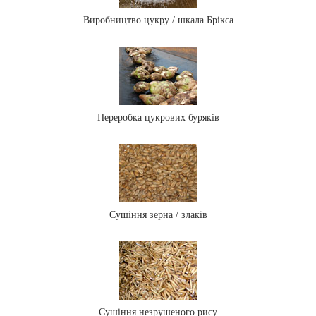
Виробництво цукру / шкала Брікса
Переробка цукрових буряків
Сушіння зерна / злаків
Сушіння незрушеного рису