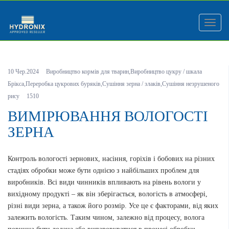
Меню
10 Чер.2024
Виробництво кормів для тварин
,
Виробництво цукру / шкала
Брікса
,
Переробка цукрових буряків
,
Сушіння зерна / злаків
,
Сушіння незрушеного
рису
1510
ВИМІРЮВАННЯ ВОЛОГОСТІ
ЗЕРНА
Контроль вологості зернових, насіння, горіхів і бобових на різних
стадіях обробки може бути однією з найбільших проблем для
виробників. Всі види чинників впливають на рівень вологи у
вихідному продукті – як він зберігається, вологість в атмосфері,
різні види зерна, а також його розмір. Усе це є факторами, від яких
залежить вологість. Таким чином, залежно від процесу, волога