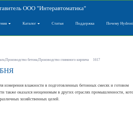
авитель ООО "Интеравтоматика"
ения
Каталог
Статьи
Поддержка
Почему Hydron
ьта
,
Производство бетона
,
Производство глиняного кирпича
1617
БНЯ
ля измерения влажности в подготовленных бетонных смесях и готовом
и также оказался неоценимым в других отраслях промышленности, кот
 различных хозяйственных целей.