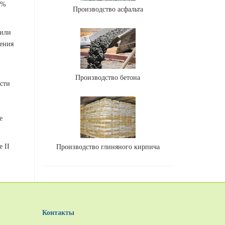
 %
Производство асфальта
 или
ения
Производство бетона
сти
е
 II
Производство глиняного кирпича
Контакты