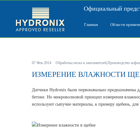
Официальный предст
Главная
Области примен
07 Фев.2014
Обработка песка и заполнителей
,
Производство асфал
ИЗМЕРЕНИЕ ВЛАЖНОСТИ ЩЕ
Датчики Hydronix были первоначально предназначены д
бетоне. Но
микроволновой принцип измерения влажност
используют сыпучие материалы, к примеру щебень, для