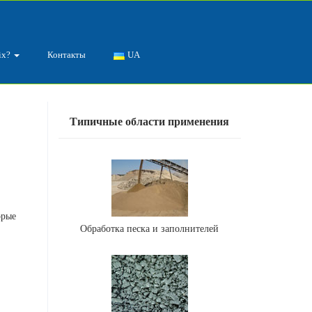
ix?
Контакты
UA
Типичные области применения
орые
Обработка песка и заполнителей