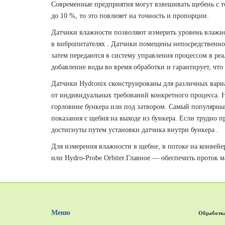
Современные предприятия могут взвешивать щебень с т
до 10 %, то это повлияет на точность и пропорции.
Датчики влажности позволяют измерить уровень влажно
в вибропитателях .
Датчики помещены непосредственно 
затем передаются в систему управления процессом в ре
добавление воды во время обработки и гарантирует, что
Датчики Hydronix сконструированы для различных вари
от индивидуальных требований конкретного процесса.
Н
горловине бункера или под затвором.
Самый популярный
показания с щебня на выходе из бункера.
Если трудно п
достигнуты путем установки датчика внутри бункера .
Для измерения влажности в щебне, в потоке на конвейе
или Hydro-Probe Orbiter.
Главное — обеспечить проток м
Меню
Обработка